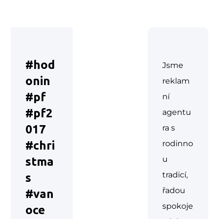
#hod
Jsme
onin
reklam
#pf
ní
#pf2
agentu
017
ra s
#chri
rodinno
u
stma
tradicí,
s
řadou
#van
spokoje
oce