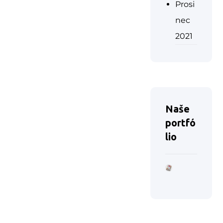
Prosi
nec
2021
Naše
portfó
lio
© RYKOL Group s.r.o.
Kontakt
2026