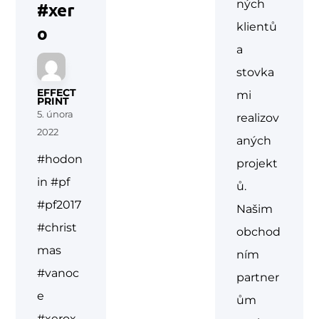
ných
#xer
klientů
o
a
stovka
EFFECT
mi
PRINT
5. února
realizov
2022
aných
#hodon
projekt
in #pf
ů.
#pf2017
Našim
#christ
obchod
mas
ním
#vanoc
partner
e
ům
#xerox