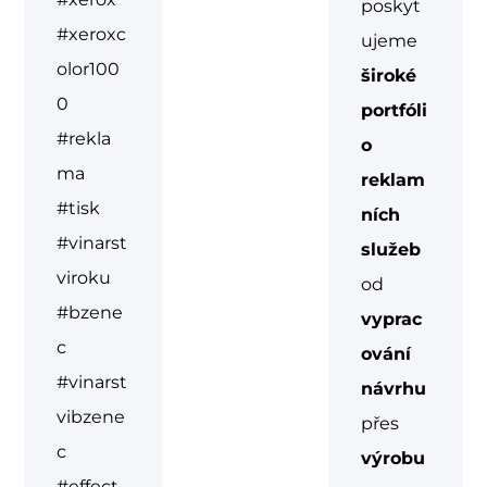
poskyt
#xeroxc
ujeme
olor100
široké
0
portfóli
#rekla
o
ma
reklam
#tisk
ních
#vinarst
služeb
viroku
od
#bzene
vyprac
c
ování
#vinarst
návrhu
vibzene
přes
c
výrobu
#effect