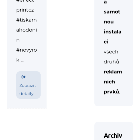
a
printcz
samot
#tiskarn
nou
ahodoni
instala
n
ci
#novyro
všech
k ...
druhů
reklam
ních
Zobrazit
prvků
.
detaily
Archiv